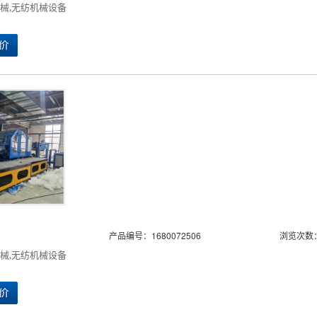
,
械
无纺机械设备
产品编号：1680072506
浏览次数
,
械
无纺机械设备