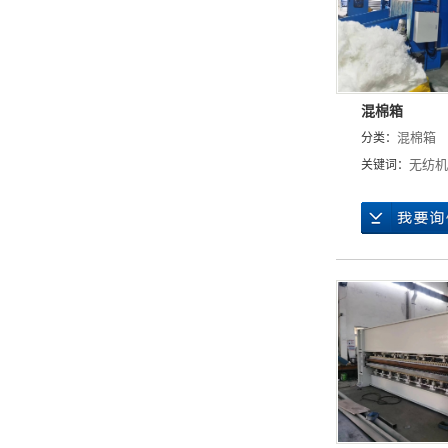
混棉箱
分类：
混棉箱
关键词：
无纺机