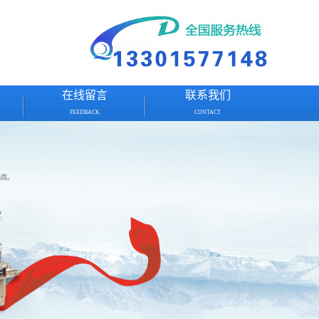
在线留言
联系我们
FEEDBACK
CONTACT