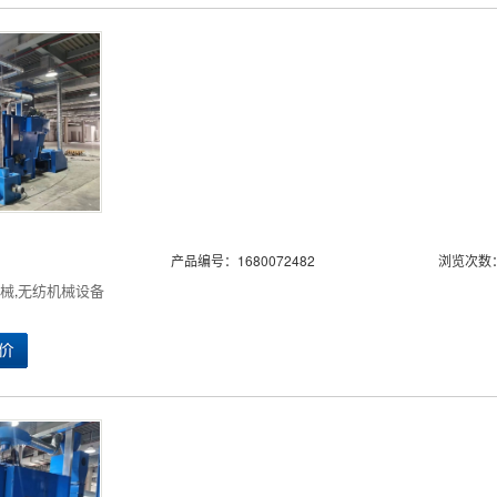
产品编号：1680072482
浏览次数
,
械
无纺机械设备