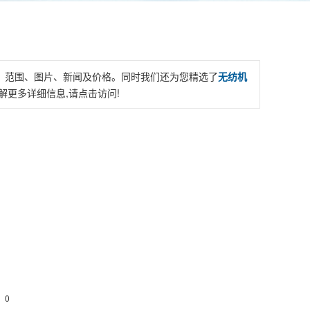
、范围、图片、新闻及价格。同时我们还为您精选了
无纺机
更多详细信息,请点击访问!
：0